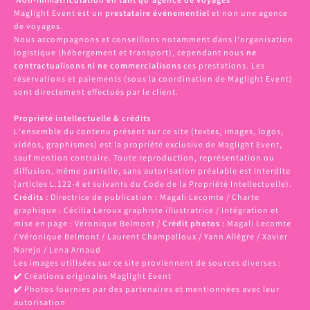
Non-immatriculation en tant qu’agence de voyages
Maglight Event est un
prestataire événementiel
et non une agence
de voyages.
Nous accompagnons et conseillons notamment dans l'organisation
logistique (hébergement et transport), cependant nous
ne
contractualisons ni ne commercialisons
ces prestations. Les
réservations et paiements (sous la coordination de Maglight Event)
sont directement effectués par le client.
Propriété intellectuelle & crédits
L’ensemble du contenu présent sur ce site (textes, images, logos,
vidéos, graphismes) est la propriété exclusive de Maglight Event,
sauf mention contraire. Toute reproduction, représentation ou
diffusion, même partielle, sans autorisation préalable est interdite
(articles L.122-4 et suivants du Code de la Propriété Intellectuelle).
Crédits :
Directrice de publication : Magali Lecomte / Charte
graphique : Cécilia Leroux graphiste illustratrice / Intégration et
mise en page : Véronique Belmont /
Crédit photos :
Magali Lecomte
/ Véronique Belmont / Laurent Champalloux / Yann Allègre / Xavier
Narejo / Lena Arnaud
Les images utilisées sur ce site proviennent de sources diverses :
✔️ Créations originales Maglight Event
✔️ Photos fournies par des partenaires et mentionnées avec leur
autorisation